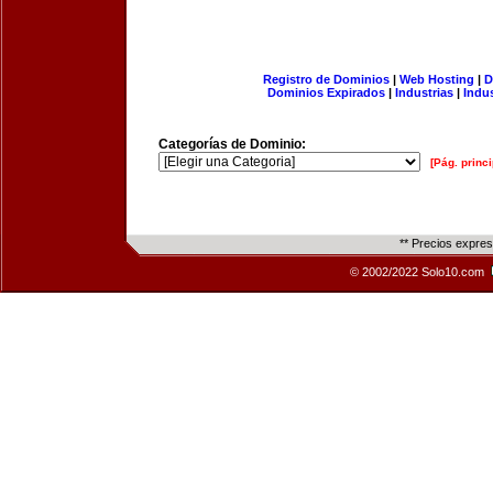
Registro de Dominios
|
Web Hosting
|
D
Dominios Expirados
|
Industrias
|
Indu
Categorías de Dominio:
[Pág. princi
** Precios expre
© 2002/2022 Solo10.com