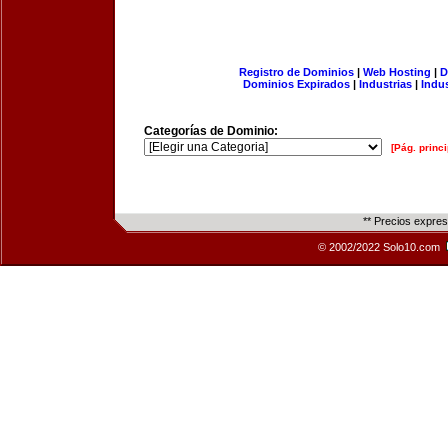
Registro de Dominios
|
Web Hosting
|
D
Dominios Expirados
|
Industrias
|
Indu
Categorías de Dominio:
[Pág. princi
** Precios expre
© 2002/2022 Solo10.com