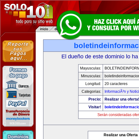
boletindeinforma
El dueño de este dominio lo ha
Mayusculas:
BOLETINDEINFOR
Minusculas:
boletindeinformaci
Longitud:
20 caracteres
Categorias:
InformaciÃ³n y Notic
Precio:
Realizar una oferta
Visitar!
boletindeinformaci
Serán consideradas ofer
Realizar una Oferta