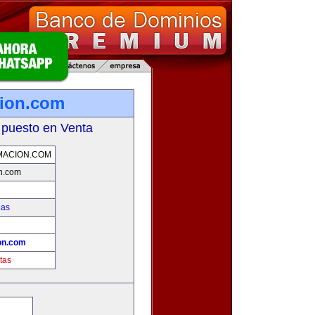
cion.com
 puesto en Venta
MACION.COM
on.com
ias
!
on.com
tas