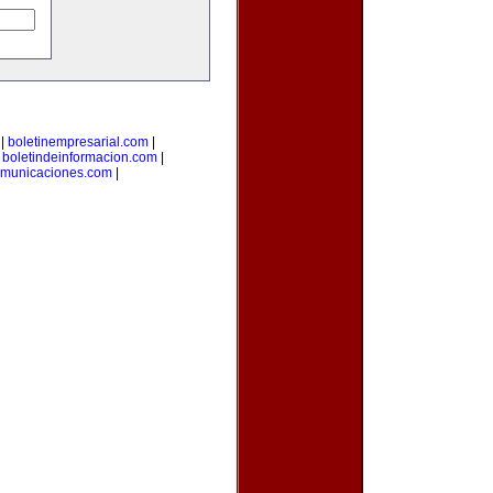
|
boletinempresarial.com
|
|
boletindeinformacion.com
|
omunicaciones.com
|