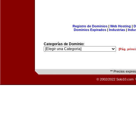
Registro de Dominios
|
Web Hosting
|
D
Dominios Expirados
|
Industrias
|
Indu
Categorías de Dominio:
[Pág. princi
** Precios expre
© 2002/2022 Solo10.com