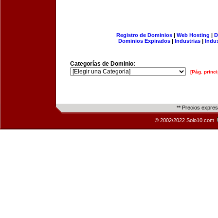
Registro de Dominios
|
Web Hosting
|
D
Dominios Expirados
|
Industrias
|
Indu
Categorías de Dominio:
[Pág. princi
** Precios expre
© 2002/2022 Solo10.com