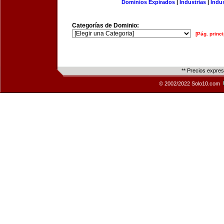
Dominios Expirados
|
Industrias
|
Indu
Categorías de Dominio:
[Pág. princi
** Precios expre
© 2002/2022 Solo10.com