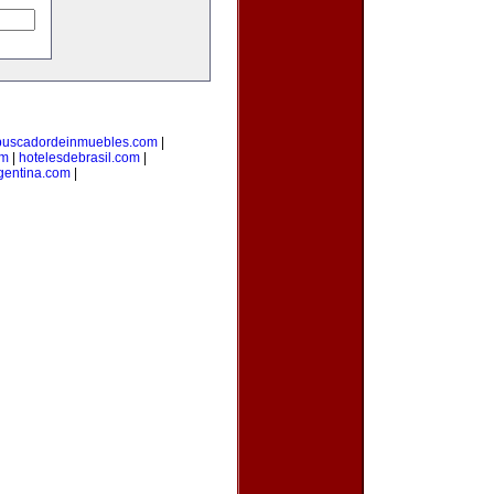
buscadordeinmuebles.com
|
om
|
hotelesdebrasil.com
|
gentina.com
|