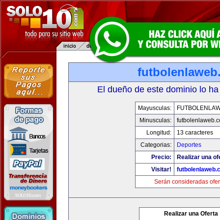
futbolenlaweb
El dueño de este dominio lo ha
Mayusculas:
FUTBOLENLA
Minusculas:
futbolenlaweb.
Longitud:
13 caracteres
Categorias:
Deportes
Precio:
Realizar una of
Visitar!
futbolenlaweb
Serán consideradas ofer
Realizar una Oferta