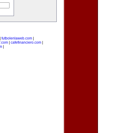
|
futbolenlaweb.com
|
r.com
|
cafefinanciero.com
|
om
|