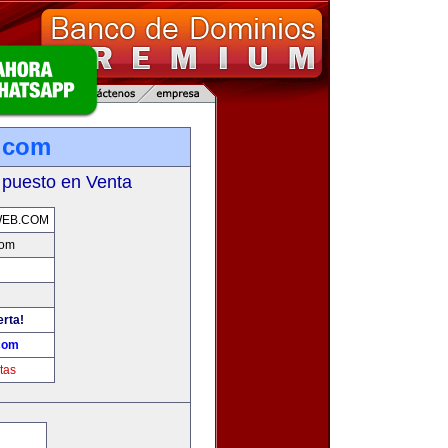
.com
 puesto en Venta
WEB.COM
com
erta!
.com
tas