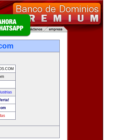
.com
OS.COM
com
ustrias
ferta!
com
tas