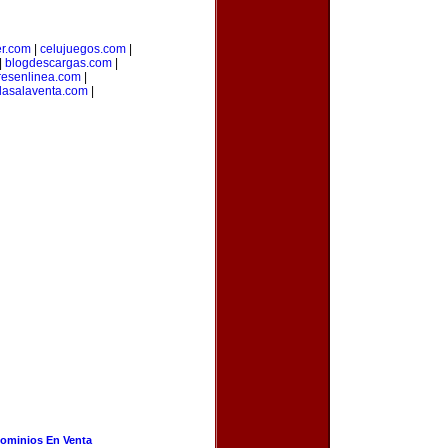
er.com
|
celujuegos.com
|
|
blogdescargas.com
|
esenlinea.com
|
dasalaventa.com
|
ominios En Venta