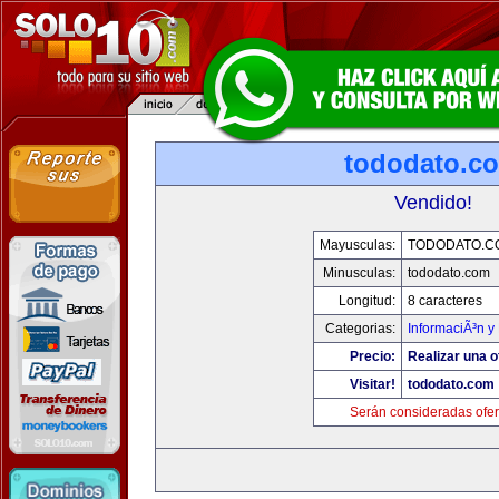
tododato.c
Vendido!
Mayusculas:
TODODATO.C
Minusculas:
tododato.com
Longitud:
8 caracteres
Categorias:
InformaciÃ³n y 
Precio:
Realizar una o
Visitar!
tododato.com
Serán consideradas ofer