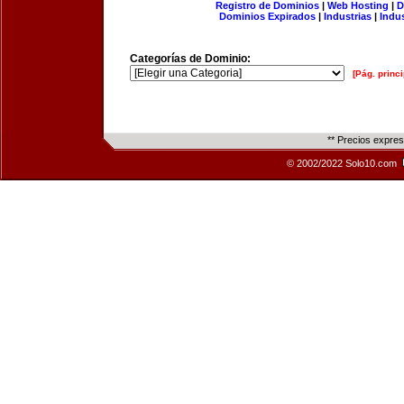
Registro de Dominios
|
Web Hosting
|
D
Dominios Expirados
|
Industrias
|
Indu
Categorías de Dominio:
[Pág. princi
** Precios expre
© 2002/2022 Solo10.com