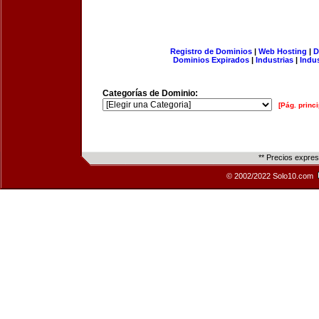
Registro de Dominios
|
Web Hosting
|
D
Dominios Expirados
|
Industrias
|
Indu
Categorías de Dominio:
[Pág. princi
** Precios expre
© 2002/2022 Solo10.com