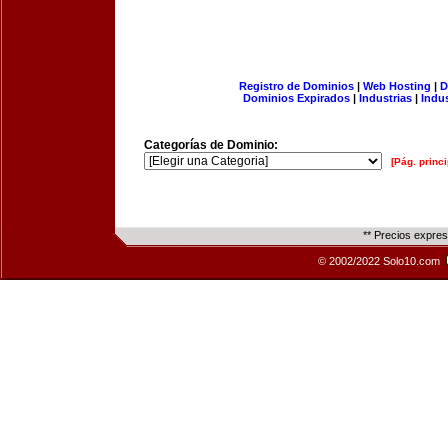
Registro de Dominios
|
Web Hosting
|
D
Dominios Expirados
|
Industrias
|
Indu
Categorías de Dominio:
[Pág. princi
** Precios expre
© 2002/2022 Solo10.com