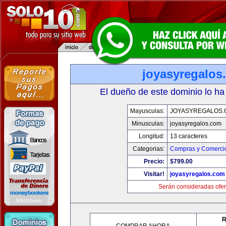
joyasyregalos
El dueño de este dominio lo ha
Mayusculas:
JOYASYREGALOS.
Minusculas:
joyasyregalos.com
Longitud:
13 caracteres
Categorias:
Compras y Comercio
Precio:
$799.00
Visitar!
joyasyregalos.com
Serán consideradas ofer
R