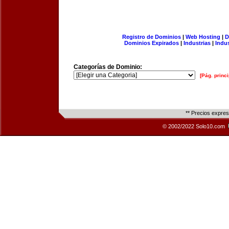
Registro de Dominios
|
Web Hosting
|
D
Dominios Expirados
|
Industrias
|
Indu
Categorías de Dominio:
[Pág. princi
** Precios expre
© 2002/2022 Solo10.com