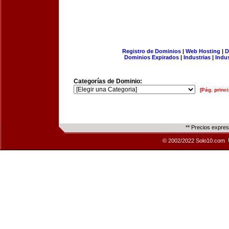
Registro de Dominios
|
Web Hosting
|
D
Dominios Expirados
|
Industrias
|
Indu
Categorías de Dominio:
[Pág. princi
** Precios expre
© 2002/2022 Solo10.com