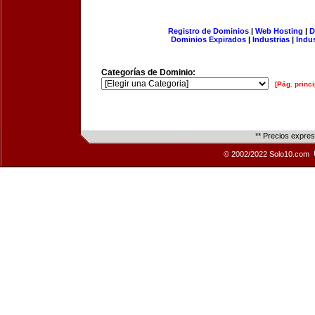
Registro de Dominios
|
Web Hosting
|
D
Dominios Expirados
|
Industrias
|
Indu
Categorías de Dominio:
[Pág. princi
** Precios expre
© 2002/2022 Solo10.com