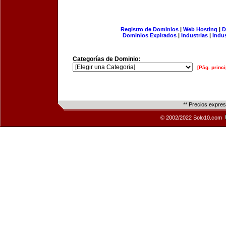
Registro de Dominios
|
Web Hosting
|
D
Dominios Expirados
|
Industrias
|
Indu
Categorías de Dominio:
[Pág. princi
** Precios expre
© 2002/2022 Solo10.com