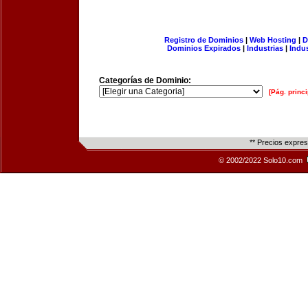
Registro de Dominios
|
Web Hosting
|
D
Dominios Expirados
|
Industrias
|
Indu
Categorías de Dominio:
[Pág. princi
** Precios expre
© 2002/2022 Solo10.com