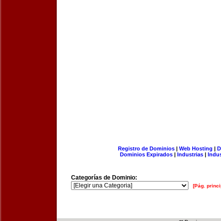
Registro de Dominios
|
Web Hosting
|
D
Dominios Expirados
|
Industrias
|
Indu
Categorías de Dominio:
[Pág. princi