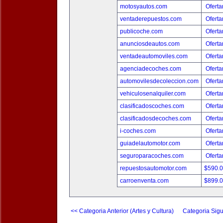
motosyautos.com
Oferta
ventaderepuestos.com
Oferta
publicoche.com
Oferta
anunciosdeautos.com
Oferta
ventadeautomoviles.com
Oferta
agenciadecoches.com
Oferta
automovilesdecoleccion.com
Oferta
vehiculosenalquiler.com
Oferta
clasificadoscoches.com
Oferta
clasificadosdecoches.com
Oferta
i-coches.com
Oferta
guiadelautomotor.com
Oferta
seguroparacoches.com
Oferta
repuestosautomotor.com
$590.
carroenventa.com
$899.
<< Categoria Anterior (Artes y Cultura)
Categoria Sigu