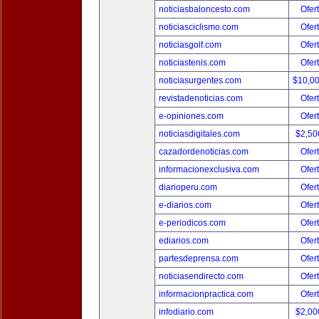
noticiasbaloncesto.com
Ofer
noticiasciclismo.com
Ofer
noticiasgolf.com
Ofer
noticiastenis.com
Ofer
noticiasurgentes.com
$10,0
revistadenoticias.com
Ofer
e-opiniones.com
Ofer
noticiasdigitales.com
$2,50
cazadordenoticias.com
Ofer
informacionexclusiva.com
Ofer
diarioperu.com
Ofer
e-diarios.com
Ofer
e-periodicos.com
Ofer
ediarios.com
Ofer
partesdeprensa.com
Ofer
noticiasendirecto.com
Ofer
informacionpractica.com
Ofer
infodiario.com
$2,00