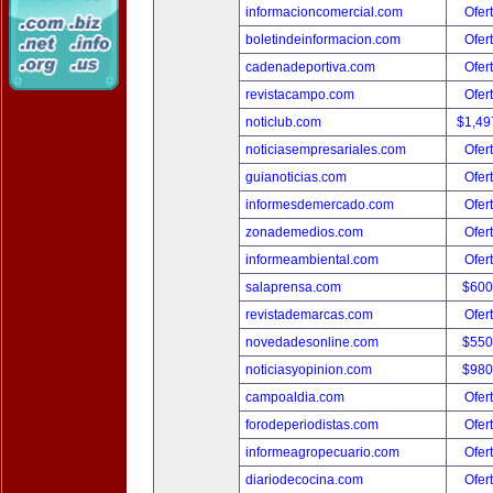
informacioncomercial.com
Ofer
boletindeinformacion.com
Ofer
cadenadeportiva.com
Ofer
revistacampo.com
Ofer
noticlub.com
$1,49
noticiasempresariales.com
Ofer
guianoticias.com
Ofer
informesdemercado.com
Ofer
zonademedios.com
Ofer
informeambiental.com
Ofer
salaprensa.com
$600
revistademarcas.com
Ofer
novedadesonline.com
$550
noticiasyopinion.com
$980
campoaldia.com
Ofer
forodeperiodistas.com
Ofer
informeagropecuario.com
Ofer
diariodecocina.com
Ofer