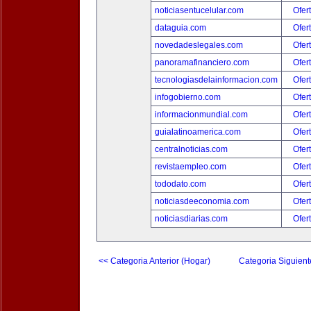
noticiasentucelular.com
Ofer
dataguia.com
Ofer
novedadeslegales.com
Ofer
panoramafinanciero.com
Ofer
tecnologiasdelainformacion.com
Ofer
infogobierno.com
Ofer
informacionmundial.com
Ofer
guialatinoamerica.com
Ofer
centralnoticias.com
Ofer
revistaempleo.com
Ofer
tododato.com
Ofer
noticiasdeeconomia.com
Ofer
noticiasdiarias.com
Ofer
<< Categoria Anterior (Hogar)
Categoria Siguient