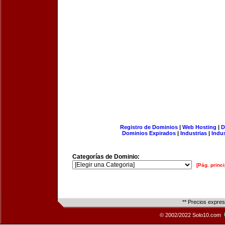
Registro de Dominios
|
Web Hosting
|
D
Dominios Expirados
|
Industrias
|
Indu
Categorías de Dominio:
[Pág. princi
** Precios expre
© 2002/2022 Solo10.com